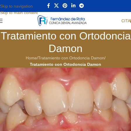
Skip to navigation
Skip to main content
CITA
Tratamiento con Ortodoncia
Damon
Home
/
Tratamiento con Ortodoncia Damon
/
Tratamiento con Ortodoncia Damon