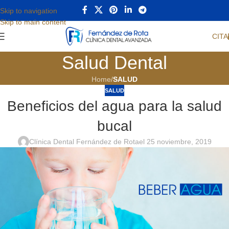
Skip to navigation
Skip to main content
CITA
Salud Dental
Home
/
SALUD
SALUD
Beneficios del agua para la salud
bucal
Clínica Dental Fernández de Rota
el 25 noviembre, 2019